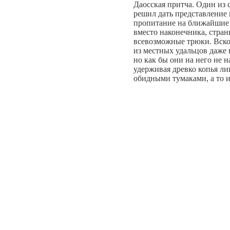
Даосская притча. Один из 
решил дать представление 
пропитание на ближайшие 
вместо наконечника, стран
всевозможные трюки. Вскор
из местных удальцов даже 
но как бы они на него не н
удерживая древко копья л
обидными тумаками, а то и