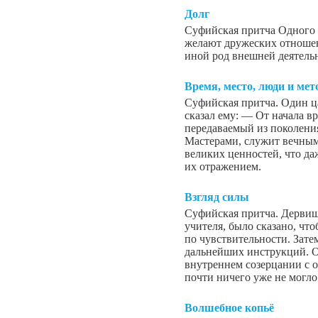
Долг
Суфийская притча Одного 
желают дружеских отношен
иной род внешней деятель
Время, место, люди и мет
Суфийская притча. Один ц
сказал ему: — От начала в
передаваемый из поколени
Мастерами, служит вечным
великих ценностей, что да
их отражением.
Взгляд силы
Суфийская притча. Дервиш
учителя, было сказано, чт
по чувствительности. Зате
дальнейших инструкций. Он
внутреннем созерцании с о
почти ничего уже не могло
Волшебное копьё