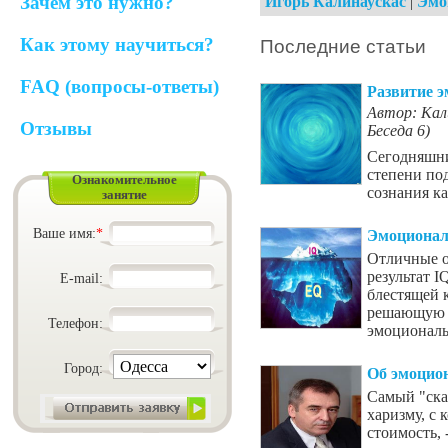
Зачем это нужно?
Игорь Калинаускас
|
Эмо
Как этому научиться?
Последние статьи
FAQ (вопросы-ответы)
Развитие 
Автор: Кал
Отзывы
Беседа 6)
Сегодняшни
степени по
Ознакомительное
сознания к
занятие
Ваше имя:
*
Эмоционал
Отличные о
результат I
E-mail:
блестящей 
решающую р
Телефон:
эмоциональ
Город:
Об эмоцио
Самый "скан
харизму, с
стоимость, 