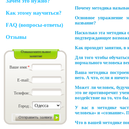
Зачем это нужно?
Почему методика назыв
Как этому научиться?
Основное упражнение 
название?
FAQ (вопросы-ответы)
Насколько эта методика о
Отзывы
подтверждающее возможн
Как проходят занятия, в
Ознакомительное
занятие
Для того чтобы обучатьс
нормального человека ве
Ваше имя:
*
Ваша методика построен
него. А что, если я ниче
E-mail:
Может ли человек, будуч
это не противоречит уче
Телефон:
воздействие на то, что б
Город:
У вас в методике часто
человека» и «сознание». 
Что в вашей методике по