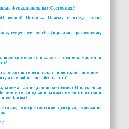
нные Функциональные Состояния?
Огненный Цветок». Почему и откуда такое
овья, существует ли её официальное разрешение,
льно ли мне верить в какие-то непривычные для
-то?
ь энергию своего тела и пространство вокруг
сь, что вообще способен на это?
, заниматься по данной методике? И насколько
Не является ли «дьявольским» вмешательство и
м виде Богом?
етика», «энергетические центры», «звучание
ию.
й?