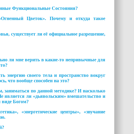
нные Функциональные Состояния?
Огненный Цветок». Почему и откуда такое
овья, существует ли её официальное разрешение,
льно ли мне верить в какие-то непривычные для
-то?
ь энергию своего тела и пространство вокруг
сь, что вообще способен на это?
, заниматься по данной методике? И насколько
Не является ли «дьявольским» вмешательство и
м виде Богом?
етика», «энергетические центры», «звучание
ию.
й?