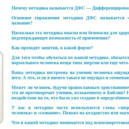
Почему методика называется ДФС — Дифференцирова
Основное упражнение методики ДФС называется «
название?
Насколько эта методика опасна или безопасна для здор
подтверждающее возможность её применения?
Как проходят занятия, в какой форме?
Для того чтобы обучаться по вашей методике, обязате
нормального человека вещи типа энергии или еще чего
Ваша методика построена на умении человека ощущат
него. А что, если я ничего такого не ощущал и сомневаю
Может ли человек, будучи православным христианином
это не противоречит учению, изложенному в Библии? 
воздействие на то, что было уже создано в определённо
У вас в методике часто используются слова «энерг
человека» и «сознание». Похоже на колдовство или маг
Что в вашей методике понимается под психоэнергетико