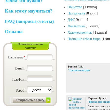
Зачем это нужно?
Общество
[1 книга]
Как этому научиться?
Психология
[8 книг]
ДФС
[9 книг]
FAQ (вопросы-ответы)
Фантастика
[1 книга]
Отзывы
Художественные
[1 книга]
Познание себя и мира
[1 кн
Ознакомительное
занятие
Ваше имя:
*
Ровнер А.Б.
:
E-mail:
"
Третья культура
"
Телефон:
Город:
Тартанг Тулку
:
"
Время, пространс
Знакомые слова «п
взятые в таком по