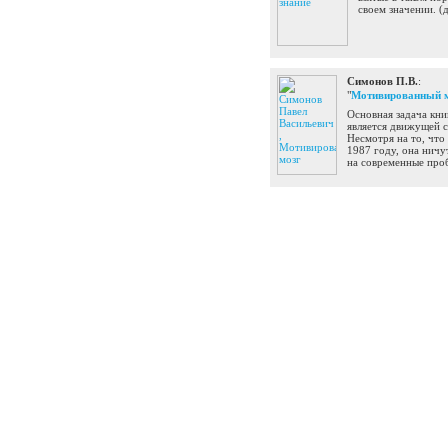
своем значении.
(
Симонов П.В.
:
"
Мотивированный 
Основная задача кни
является движущей с
Несмотря на то, что
1987 году, она ничу
на современные про