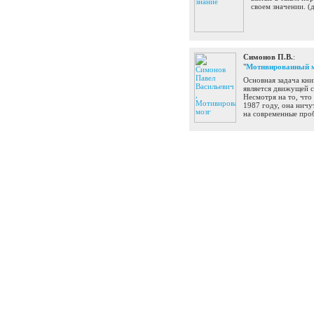
своем значении.
(
Симонов П.В.
:
"
Мотивированный 
Основная задача кни
является движущей с
Несмотря на то, что
1987 году, она ничу
на современные про