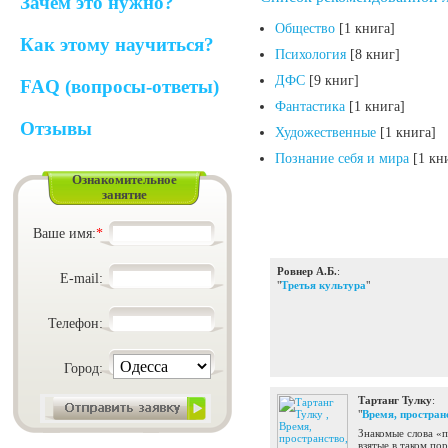
Зачем это нужно?
Общество
[1 книга]
Как этому научиться?
Психология
[8 книг]
ДФС
[9 книг]
FAQ (вопросы-ответы)
Фантастика
[1 книга]
Отзывы
Художественные
[1 книга]
Познание себя и мира
[1 кн
Ознакомительное
занятие
Ваше имя:
*
Ровнер А.Б.
:
E-mail:
"
Третья культура
"
Телефон:
Город:
Тартанг Тулку
:
"
Время, пространс
Знакомые слова «п
взятые в таком по