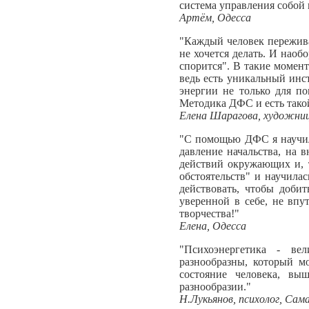
система управления собой 
Артём, Одесса
"Каждый человек переживал
не хочется делать. И наоб
спорится". В такие момент
ведь есть уникальный инст
энергии не только для п
Методика ДФС и есть такой
Елена Шарагова, художниц
"С помощью ДФС я научила
давление начальства, на 
действий окружающих и, т
обстоятельств" и научила
действовать, чтобы доби
уверенной в себе, не вп
творчества!"
Елена, Одесса
"Психоэнергетика - ве
разнообразны, который м
состояние человека, в
разнообразии."
Н.Лукьянов, психолог, Сам