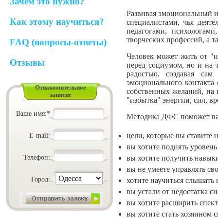
Зачем это нужно?
Развивая эмоциональный и
Как этому научиться?
специалистами, чья деят
педагогами, психологами
творческих профессий, а т
FAQ (вопросы-ответы)
Человек может жить от "и
Отзывы
перед социумом, но и на т
радостью, создавая сам
эмоционального контакта 
Ознакомительное
собственных желаний, на 
занятие
"избытка" энергии, сил, 
Ваше имя:
*
Методика ДФС поможет ва
цели, которые вы ставите 
E-mail:
вы хотите поднять уровень
Телефон:
вы хотите получить навык
вы не умеете управлять с
Город:
хотите научиться слышать 
вы устали от недостатка си
вы хотите расширить спек
вы хотите стать хозяином 