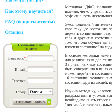
Зачем это нужно?
Методика ДФС позволяе
Как этому научиться?
именно, четко управлять 
эффективность деятельнос
FAQ (вопросы-ответы)
Эмоциональный интеллект 
свое текущее состояние, 
Отзывы
держать во внимании резул
себя и других в состояни
том, что она обучает дела
Ознакомительное
изменяя состояние "на ход
занятие
В основе методики лежит 
Ваше имя:
*
для различных видов физи
3 привычных ему состояния
быть совершенно в иных со
E-mail:
может перейти в состояние
16 состояний человек зн
Телефон:
состояния других людей, п
Изучив методику, человек
Город:
раздражаться и утомляться
необходимо снять стресс и
"нет сил", и начинает нако