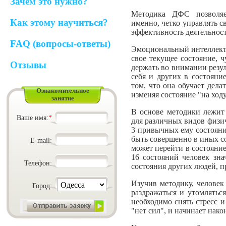
Зачем это нужно?
Методика ДФС позволяе
Как этому научиться?
именно, четко управлять 
эффективность деятельнос
FAQ (вопросы-ответы)
Эмоциональный интеллект 
свое текущее состояние, 
Отзывы
держать во внимании резул
себя и других в состояни
том, что она обучает дела
Ознакомительное
изменяя состояние "на ход
занятие
В основе методики лежит 
Ваше имя:
*
для различных видов физи
3 привычных ему состояния
быть совершенно в иных со
E-mail:
может перейти в состояние
16 состояний человек зн
Телефон:
состояния других людей, п
Изучив методику, человек
Город:
раздражаться и утомляться
необходимо снять стресс и
"нет сил", и начинает нако