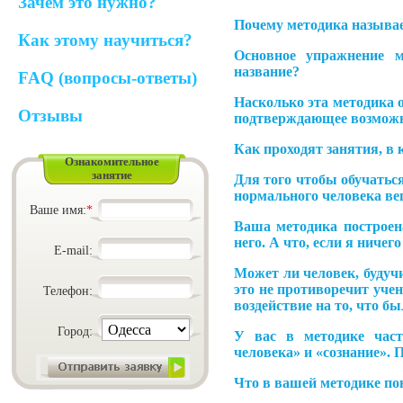
Зачем это нужно?
Почему методика назыв
Как этому научиться?
Основное упражнение 
название?
FAQ (вопросы-ответы)
Насколько эта методика о
Отзывы
подтверждающее возможн
Как проходят занятия, в
Ознакомительное
занятие
Для того чтобы обучатьс
нормального человека ве
Ваше имя:
*
Ваша методика построен
него. А что, если я ниче
E-mail:
Может ли человек, будуч
это не противоречит уче
Телефон:
воздействие на то, что б
Город:
У вас в методике часто
человека» и «сознание». 
Что в вашей методике по