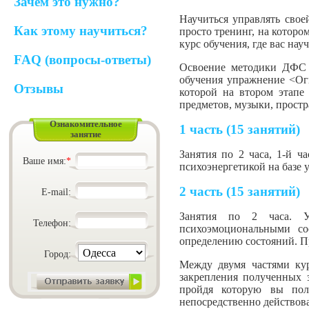
Зачем это нужно?
Научиться управлять свое
Как этому научиться?
просто тренинг, на которо
курс обучения, где вас нау
FAQ (вопросы-ответы)
Освоение методики ДФС п
обучения упражнение <Ог
Отзывы
которой на втором этапе
предметов, музыки, простр
Ознакомительное
1 часть (15 занятий)
занятие
Занятия по 2 часа, 1-й ч
Ваше имя:
*
психоэнергетикой на базе
2 часть (15 занятий)
E-mail:
Занятия по 2 часа. У
Телефон:
психоэмоциональными со
определению состояний. П
Город:
Между двумя частями кур
закрепления полученных з
пройдя которую вы пол
непосредственно действова