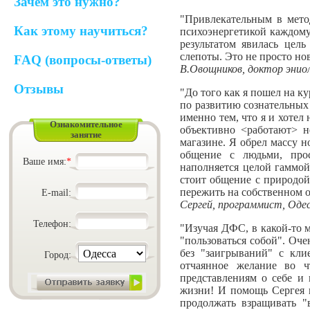
Зачем это нужно?
"Привлекательным в мето
Как этому научиться?
психоэнергетикой каждому
результатом явилась цел
слепоты. Это не просто но
FAQ (вопросы-ответы)
В.Овощников, доктор эниол
Отзывы
"До того как я пошел на к
по развитию сознательных 
именно тем, что я и хотел
Ознакомительное
объективно <работают> н
занятие
магазине. Я обрел массу 
общение с людьми, прос
Ваше имя:
*
наполняется целой гаммой
стоит общение с природой
пережить на собственном о
E-mail:
Сергей, программист, Оде
Телефон:
"Изучая ДФС, в какой-то м
"пользоваться собой". Оче
без "заигрываний" с кли
Город:
отчаянное желание во ч
представлениям о себе и
жизни! И помощь Сергея в
продолжать взращивать "