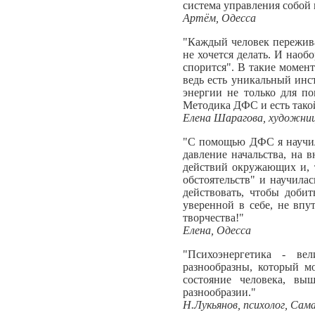
система управления собой 
Артём, Одесса
"Каждый человек переживал
не хочется делать. И наоб
спорится". В такие момент
ведь есть уникальный инст
энергии не только для п
Методика ДФС и есть такой
Елена Шарагова, художниц
"С помощью ДФС я научила
давление начальства, на 
действий окружающих и, т
обстоятельств" и научила
действовать, чтобы доби
уверенной в себе, не вп
творчества!"
Елена, Одесса
"Психоэнергетика - ве
разнообразны, который м
состояние человека, в
разнообразии."
Н.Лукьянов, психолог, Сам