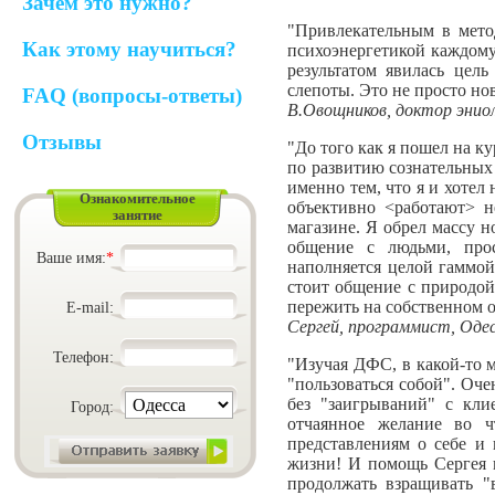
Зачем это нужно?
"Привлекательным в мето
Как этому научиться?
психоэнергетикой каждому
результатом явилась цел
слепоты. Это не просто но
FAQ (вопросы-ответы)
В.Овощников, доктор эниол
Отзывы
"До того как я пошел на к
по развитию сознательных 
именно тем, что я и хотел
Ознакомительное
объективно <работают> н
занятие
магазине. Я обрел массу 
общение с людьми, прос
Ваше имя:
*
наполняется целой гаммой
стоит общение с природой
пережить на собственном о
E-mail:
Сергей, программист, Оде
Телефон:
"Изучая ДФС, в какой-то м
"пользоваться собой". Оче
без "заигрываний" с кли
Город:
отчаянное желание во ч
представлениям о себе и
жизни! И помощь Сергея в
продолжать взращивать "