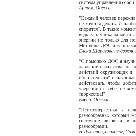
система управления собой 
Артём, Одесса
"Каждый человек переживал
не хочется делать. И наоб
спорится". В такие момент
ведь есть уникальный инст
энергии не только для п
Методика ДФС и есть такой
Елена Шарагова, художниц
"С помощью ДФС я научила
давление начальства, на 
действий окружающих и, т
обстоятельств" и научила
действовать, чтобы доби
уверенной в себе, не вп
творчества!"
Елена, Одесса
"Психоэнергетика - ве
разнообразны, который м
состояние человека, в
разнообразии."
Н.Лукьянов, психолог, Сам