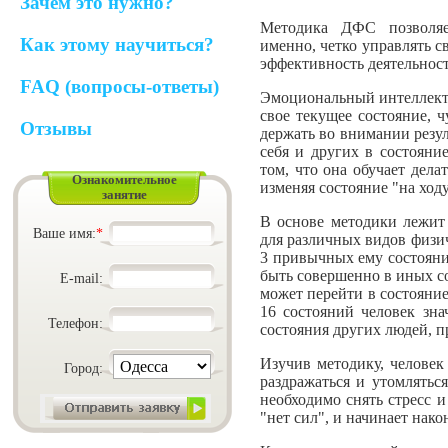
Зачем это нужно?
Методика ДФС позволяе
Как этому научиться?
именно, четко управлять 
эффективность деятельнос
FAQ (вопросы-ответы)
Эмоциональный интеллект 
свое текущее состояние, 
Отзывы
держать во внимании резул
себя и других в состояни
том, что она обучает дела
Ознакомительное
изменяя состояние "на ход
занятие
В основе методики лежит 
Ваше имя:
*
для различных видов физи
3 привычных ему состояния
быть совершенно в иных со
E-mail:
может перейти в состояние
16 состояний человек зн
Телефон:
состояния других людей, п
Изучив методику, человек
Город:
раздражаться и утомляться
необходимо снять стресс и
"нет сил", и начинает нако