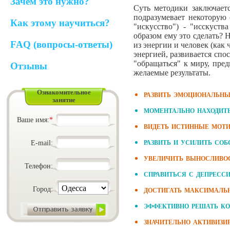
Зачем это нужно?
Суть методики заключаетс
подразумевает некоторую 
Как этому научиться?
"искусство") - "исскуств
образом ему это сделать? 
FAQ (вопросы-ответы)
из энергии и человек (как 
энергией, развивается спо
"обращаться" к миру, пре
Отзывы
желаемые результаты.
Ознакомительное
развить эмоциональны
занятие
моментально находит
Ваше имя:
*
видеть истинные моти
развить и усилить со
E-mail:
увеличить выносливос
Телефон:
справиться с депресс
достигать максималь
Город:
эффективно решать к
значительно активизи